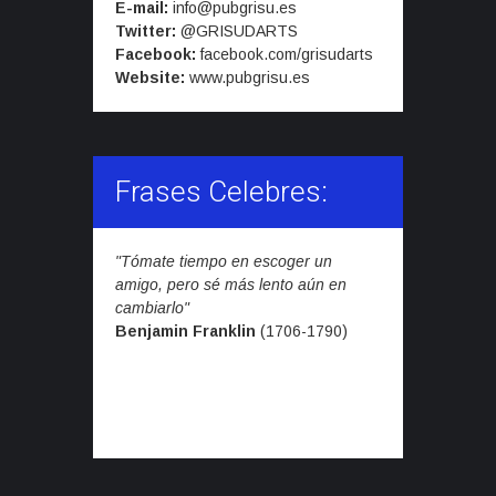
E-mail:
info@pubgrisu.es
Twitter:
@GRISUDARTS
Facebook:
facebook.com/grisudarts
Website:
www.pubgrisu.es
Frases Celebres:
"Tómate tiempo en escoger un
amigo, pero sé más lento aún en
cambiarlo"
Benjamin Franklin
(1706-1790)